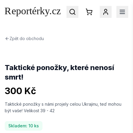
Zpět do obchodu
Přihlaste se
do svého účtu na Reportérky.cz
Taktické ponožky, které nenosí
smrt!
EMAIL
300 Kč
Taktické ponožky s námi projely celou Ukrajinu, teď mohou
HESLO
být vaše! Velikost 39 - 42
Skladem:
10
ks
Zapomenuté heslo?