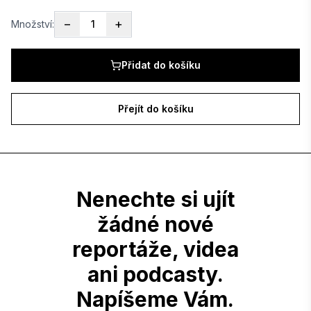
Přihlásit se
−
+
Množství:
1
Nemáte účet?
Přidat do košíku
Registrovat se zdarma
Přejít do košíku
Stát se spojencem Reportérek
Nenechte si ujít
žádné nové
reportáže, videa
ani podcasty.
Napíšeme Vám.