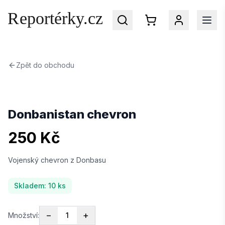
Zpět do obchodu
Přihlaste se
do svého účtu na Reportérky.cz
Donbanistan chevron
250 Kč
EMAIL
Vojenský chevron z Donbasu
HESLO
Skladem:
10
ks
Zapomenuté heslo?
−
+
Množství:
1