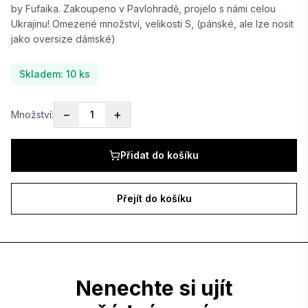
by Fufaika. Zakoupeno v Pavlohradě, projelo s námi celou
Přihlásit se
Ukrajinu! Omezené množství, velikosti S, (pánské, ale lze nosit
jako oversize dámské)
Nemáte účet?
Skladem:
10
ks
Registrovat se zdarma
Stát se spojencem Reportérek
−
+
Množství:
1
Přidat do košíku
Přejít do košíku
Nenechte si ujít