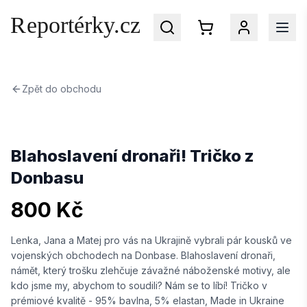
Zpět do obchodu
Přihlaste se
do svého účtu na Reportérky.cz
Blahoslavení dronaři! Tričko z
Donbasu
EMAIL
800 Kč
Lenka, Jana a Matej pro vás na Ukrajině vybrali pár kousků ve
HESLO
vojenských obchodech na Donbase. Blahoslavení dronaři,
námět, který trošku zlehčuje závažné náboženské motivy, ale
kdo jsme my, abychom to soudili? Nám se to líbí! Tričko v
Zapomenuté heslo?
prémiové kvalitě - 95% bavlna, 5% elastan, Made in Ukraine