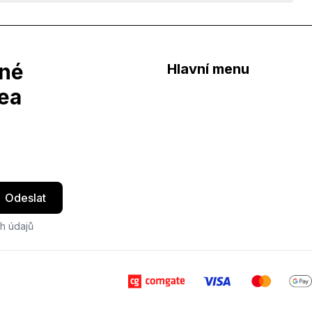
dné
Hlavní menu
dea
Odeslat
h údajů