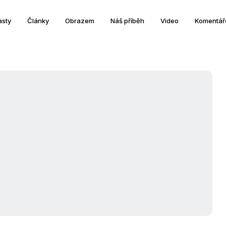
asty
Články
Obrazem
Náš příběh
Video
Komentář