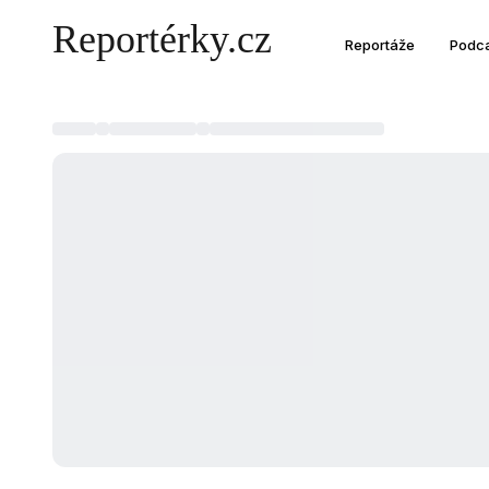
Reportáže
Podc
Přihlaste se
do svého účtu na Reportérky.cz
EMAIL
HESLO
Zapomenuté heslo?