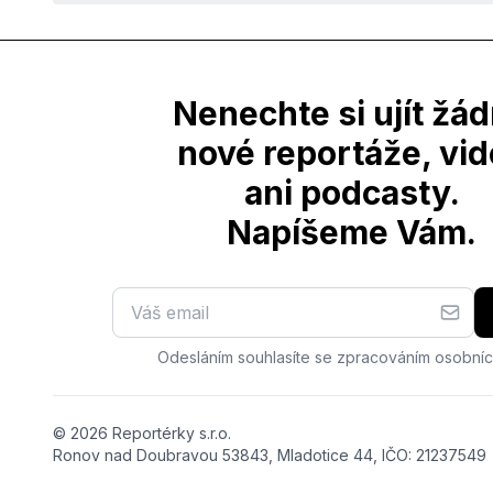
Nenechte si ujít žá
nové reportáže, vi
ani podcasty.
Napíšeme Vám.
Odesláním souhlasíte se zpracováním osobníc
© 2026 Reportérky s.r.o.
Ronov nad Doubravou 53843, Mladotice 44, IČO: 21237549