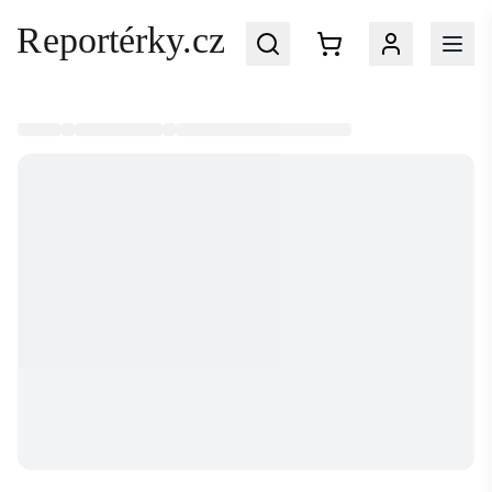
Přihlaste se
do svého účtu na Reportérky.cz
EMAIL
HESLO
Zapomenuté heslo?