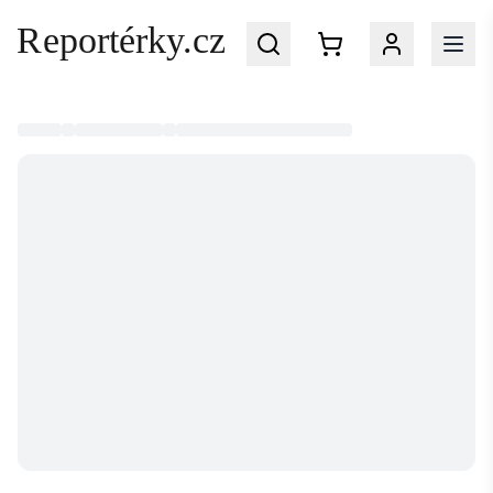
Přihlaste se
do svého účtu na Reportérky.cz
EMAIL
HESLO
Zapomenuté heslo?