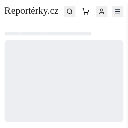
Přihlaste se
do svého účtu na Reportérky.cz
EMAIL
HESLO
Zapomenuté heslo?