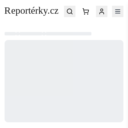
Přihlaste se
do svého účtu na Reportérky.cz
EMAIL
HESLO
Zapomenuté heslo?