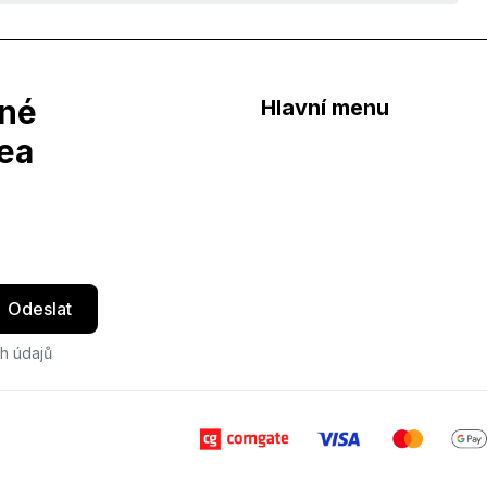
dné
Hlavní menu
dea
Odeslat
h údajů