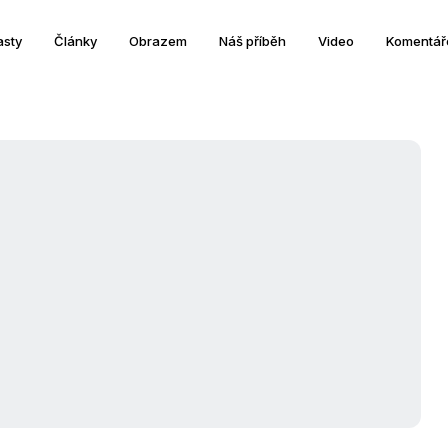
asty
Články
Obrazem
Náš příběh
Video
Komentář