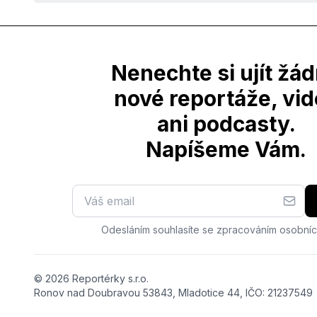
Nenechte si ujít žá
nové reportáže, vi
ani podcasty.
Napíšeme Vám.
Odesláním souhlasíte se zpracováním osobníc
© 2026 Reportérky s.r.o.
Ronov nad Doubravou 53843, Mladotice 44, IČO: 21237549