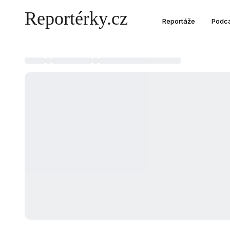
Reportáže
Podc
Přihlaste se
do svého účtu na Reportérky.cz
EMAIL
HESLO
Zapomenuté heslo?